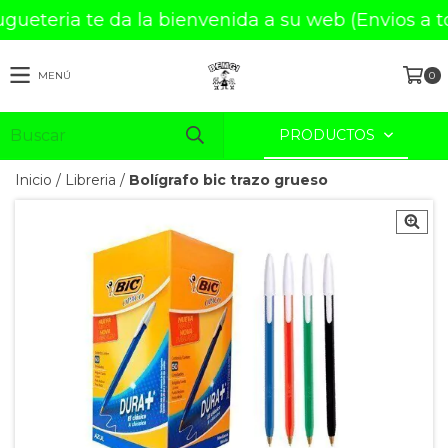
MENÚ
0
PRODUCTOS
Inicio
/
Libreria
/
Bolígrafo bic trazo grueso