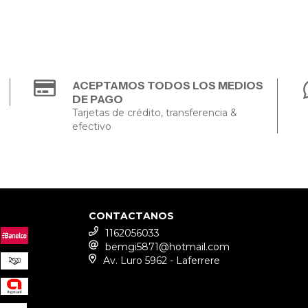
ACEPTAMOS TODOS LOS MEDIOS
DE PAGO
Tarjetas de crédito, transferencia &
efectivo
CONTACTANOS
1162056033
bemgi5871@hotmail.com
Av. Luro 5962 - Laferrere