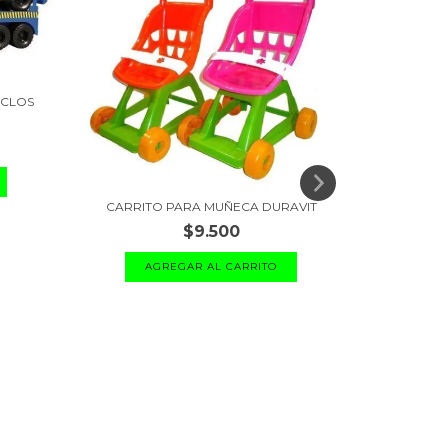
ICLOS
JULIANA VA
CARRITO PARA MUÑECA DURAVIT
$9.500
AGREGAR AL CARRITO