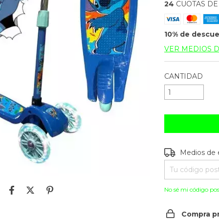
24
CUOTAS D
10% de descu
VER MEDIOS 
CANTIDAD
Entregas para e
Medios de 
No sé mi código pos
Compra p