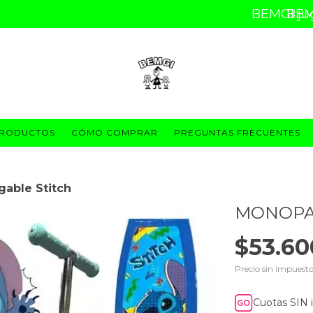
BEMG
RODUCTOS
CÓMO COMPRAR
PREGUNTAS FRECUENTES
gable Stitch
MONOPAT
$53.60
Precio sin impuest
Cuotas SIN 