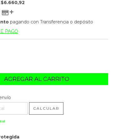
E
$6.660,92
ento
pagando con Transferencia o depósito
DE PAGO
l CP:
CAMBIAR CP
envío
CALCULAR
tal
rotegida