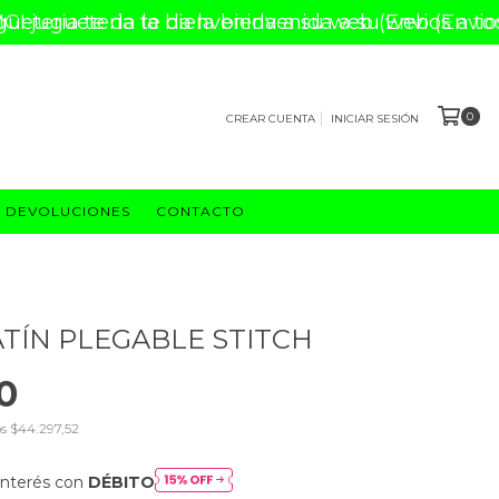
I jugueteria te da la bienvenida a su web (Envios 
0
CREAR CUENTA
INICIAR SESIÓN
DEVOLUCIONES
CONTACTO
ÍN PLEGABLE STITCH
0
os
$44.297,52
interés con
DÉBITO